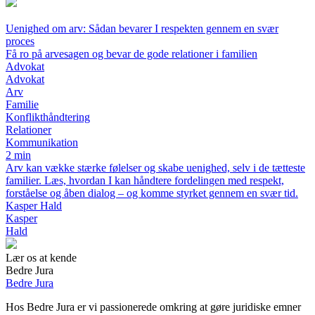
Uenighed om arv: Sådan bevarer I respekten gennem en svær
proces
Få ro på arvesagen og bevar de gode relationer i familien
Advokat
Advokat
Arv
Familie
Konflikthåndtering
Relationer
Kommunikation
2 min
Arv kan vække stærke følelser og skabe uenighed, selv i de tætteste
familier. Læs, hvordan I kan håndtere fordelingen med respekt,
forståelse og åben dialog – og komme styrket gennem en svær tid.
Kasper Hald
Kasper
Hald
Lær os at kende
Bedre Jura
Bedre Jura
Hos Bedre Jura er vi passionerede omkring at gøre juridiske emner