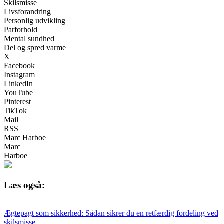
Skilsmisse
Livsforandring
Personlig udvikling
Parforhold
Mental sundhed
Del og spred varme
X
Facebook
Instagram
LinkedIn
YouTube
Pinterest
TikTok
Mail
RSS
Marc Harboe
Marc
Harboe
Læs også:
Ægtepagt som sikkerhed: Sådan sikrer du en retfærdig fordeling ved
skilsmisse