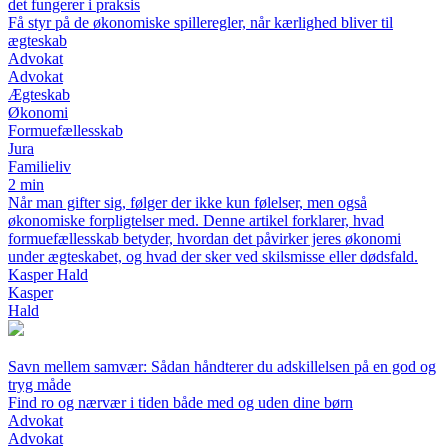
det fungerer i praksis
Få styr på de økonomiske spilleregler, når kærlighed bliver til
ægteskab
Advokat
Advokat
Ægteskab
Økonomi
Formuefællesskab
Jura
Familieliv
2 min
Når man gifter sig, følger der ikke kun følelser, men også
økonomiske forpligtelser med. Denne artikel forklarer, hvad
formuefællesskab betyder, hvordan det påvirker jeres økonomi
under ægteskabet, og hvad der sker ved skilsmisse eller dødsfald.
Kasper Hald
Kasper
Hald
Savn mellem samvær: Sådan håndterer du adskillelsen på en god og
tryg måde
Find ro og nærvær i tiden både med og uden dine børn
Advokat
Advokat