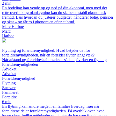
2 min
En bodeling kan vende op og ned på din økonomi, men med det
rette overblik og planlægning kan du skabe en stabil økonomisk
fremtid. Læs hvordan du justerer budgettet, håndterer bolig, pension
og skat – og får ro i økonomien efter et brud.
Marc Harboe
Marc
Harboe
Flytning og forældremyndighed: Hvad betyder det for
forældremyndigheden, når en forælder flytter langt væk?
Når afstand og forældreskab mødes – sådan påvirker en flytning
forældremyndigheden
Advokat
Advokat
Forældremyndighed
Flytning
Samvær
Familieret
Forældre
6 min
En flytning kan ændre meget i en families hverdag, især når
forældrene deler forældremyndigheden. Få overblik over, hvad
loven siger, hvilke rettigheder og pligter du har som forælder, og