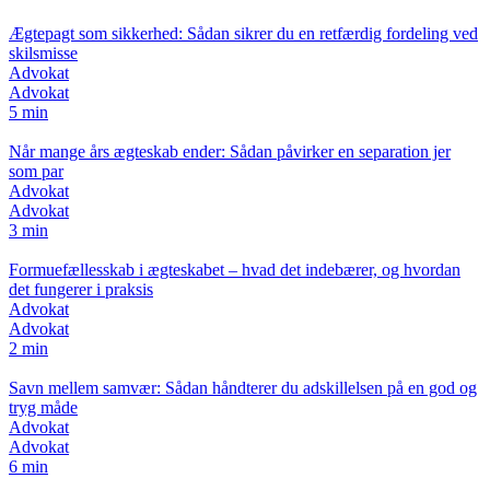
Ægtepagt som sikkerhed: Sådan sikrer du en retfærdig fordeling ved
skilsmisse
Advokat
Advokat
5 min
Når mange års ægteskab ender: Sådan påvirker en separation jer
som par
Advokat
Advokat
3 min
Formuefællesskab i ægteskabet – hvad det indebærer, og hvordan
det fungerer i praksis
Advokat
Advokat
2 min
Savn mellem samvær: Sådan håndterer du adskillelsen på en god og
tryg måde
Advokat
Advokat
6 min