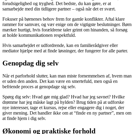
forudsigelighed og tryghed. Det bedste, du kan gøre, er at
samarbejde med din tidligere partner – også når det er svært.
Fokuser på børnenes behov frem for gamle konflikter. Aftal klare
rammer for samvær, og vær enige om de vigtigste beslutninger. Børn
mærker hurtigt, hvis forældrene taler grimt om hinanden, så forsøg
at holde kommunikationen respektfuld.
Hvis samarbejdet er udfordrende, kan en familierådgiver eller
mediator hjælpe med at finde løsninger, der fungerer for alle parter.
Genopdag dig selv
Når et parforhold slutter, kan man miste fornemmelsen af, hvem man
er uden den anden. Det kan være en smertefuld, men også en
befriende proces at genopdage sig selv.
Spørg dig selv: Hvad gør mig glad? Hvad har jeg savnet? Hvilke
drømme har jeg måske lagt på hylden? Brug tiden på at udforske
nye interesser, tage et kursus, rejse eller engagere dig i noget, der
giver mening. Det handler ikke om at “finde en ny partner”, men om
at finde hjem i dig selv.
Økonomi og praktiske forhold