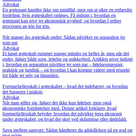
Advokat
En ægtepagt handler ikke om mistillid, men om at sikre en retfærdig
fordeling, hvis ægteskabet opløses. Få indsigt i, hvordan en
ægtepagt kan give jer økonomisk tryghed, og hvordan I griber
processen an trin for trin.
Når mange års ægteskab ender: Sådan påvirker en separation jer
som par
Advokat
Et langt ægteskab rummer mange minder og fælles år, men når det
ender, følger både sorg, lettelse og usikkerhed. Artiklen giver indsigt
i, hvordan en separation påvirker jer som par – følelsesmæssigt,
praktisk og juridisk – og hvordan I kan komme videre med respekt
for både jer selv og hinanden.
Formuefællesskab i ægteskabet – hvad det indebærer, og hvordan
det fungerer i praksis
Advokat
Når man gifter sig, følger der ikke kun følelser, men også
økonomiske forpligtelser med. Denne artikel forklarer, hvad
formuefællesskab betyder, hvordan det påvirker jeres økonomi
under ægteskabet, og hvad der sker ved skilsmisse eller dødsfald.
Savn mellem samvær: Sådan håndterer du adskillelsen på en god og
tryg måde