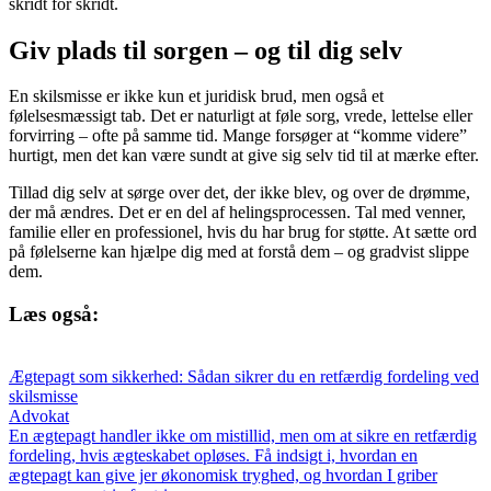
skridt for skridt.
Giv plads til sorgen – og til dig selv
En skilsmisse er ikke kun et juridisk brud, men også et
følelsesmæssigt tab. Det er naturligt at føle sorg, vrede, lettelse eller
forvirring – ofte på samme tid. Mange forsøger at “komme videre”
hurtigt, men det kan være sundt at give sig selv tid til at mærke efter.
Tillad dig selv at sørge over det, der ikke blev, og over de drømme,
der må ændres. Det er en del af helingsprocessen. Tal med venner,
familie eller en professionel, hvis du har brug for støtte. At sætte ord
på følelserne kan hjælpe dig med at forstå dem – og gradvist slippe
dem.
Læs også:
Ægtepagt som sikkerhed: Sådan sikrer du en retfærdig fordeling ved
skilsmisse
Advokat
En ægtepagt handler ikke om mistillid, men om at sikre en retfærdig
fordeling, hvis ægteskabet opløses. Få indsigt i, hvordan en
ægtepagt kan give jer økonomisk tryghed, og hvordan I griber