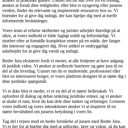
artikler til praktiske guides. Uanset om du står over for en retssag,
ønsker at forstå dine rettigheder, eller blot er nysgerrig efter juraens
verden, finder du relevante og inspirerende ressourcer hos os. Vi
brænder for at give dig indsigt, der kan hjælpe dig med at træffe
informerede beslutninger.
Vores team af erfarne skribenter og jurister arbejder ihærdigt på at
sikre, at vores indhold er både fagligt solidt og letforståeligt. Vi
stræber efter at formidle komplekse emner på en måde, der fanger
din interesse og engagerer dig. Hver artikel er omhyggeligt
udarbejdet for at give dig værdi og indsigt.
Bedre Jura eksisterer fordi vi mener, at alle fortjener at have adgang
til juridisk viden. Vi ønsker at nedbryde barrierer og gøre jura til en
del af din hverdag. Uanset om du er studerende, professionel eller
blot en interesseret borger, er vores platform designet til at støtte dig i
dine juridiske spørgsmål.
Vi er ikke blot et medie; vi er en del af et større fællesskab. Vi
opfordrer til dialog og debat omkring juridiske emner, og vi ønsker
at skabe et rum, hvor du kan dele dine tanker og erfaringer. Gennem
vores indhold og vores interaktioner ønsker vi at inspirere til en
større bevidsthed om juraens betydning i vores liv.
Tag del i rejsen mod en bedre forståelse af juraen med Bedre Jura.
Vi er her for at hjælpe dig med at udforske, lære og vokse, så du kan