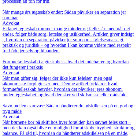
processen an trin for trin.
Når mange års ægteskab ender: Sådan påvirker en separation jer
som par
Advokat
Et langt ægteskab rummer mange minder og fælles år, men når det
ender, følger både sorg, lettelse og usikkerhed. Artiklen giver indsigt
i, hvordan en separation påvirker jer som par – følelsesmæssigt,
praktisk og juridisk – og hvordan I kan komme videre med respekt
for både jer selv og hinanden.
Formuefællesskab i ægteskabet – hvad det indebærer, og hvordan
det fungerer i praksis
Advokat
Når man gifter sig, følger der ikke kun følelser, men også
økonomiske forpligtelser med. Denne artikel forklarer, hvad
formuefællesskab betyder, hvordan det påvirker jeres økonomi
under ægteskabet, og hvad der sker ved skilsmisse eller dødsfald.
Savn mellem samvær: Sådan håndterer du adskillelsen på en god og
tryg måde
Advokat
Når børnene bor på skift hos hver forælder, kan savnet føles stort –
men det kan også blive en mulighed for at skabe tryghed, struktur og
balance. Få råd til, hvordan du håndterer adskillelsen på en måde,