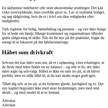
En skilsmisse indebærer ofte store økonomiske ændringer. Det kan
virke overvældende, men overblik giver ro. Lav et realistisk budget,
og søg rådgivning, hvis du er i tvivl om dine rettigheder eller
muligheder.
Tjek reglerne for bolig, børnebidrag og pension – og vær ikke bange
for at bede om hjælp. Mange kommuner og organisationer tilbyder
gratis rådgivning til skilte. Når du får styr på det praktiske, frigør du
energi til at fokusere på det følelsesmæssige.
Håbet som drivkraft
Selvom det kan føles som om, alt er i opløsning, viser erfaringen, at
de fleste med tiden finder en ny balance – og ofte et liv, der føles
mere ægte og selvvalgt. Håbet er ikke en naiv tro på, at alt bliver
perfekt, men en stille tillid til, at du kan skabe noget godt igen.
Tillad dig selv at tro på, at du fortjener glæde, kærlighed og ro. Det
nye kapitel begynder ikke med store beslutninger, men med små
skridt – og med modet til at se fremad.
Advokat
Advokat