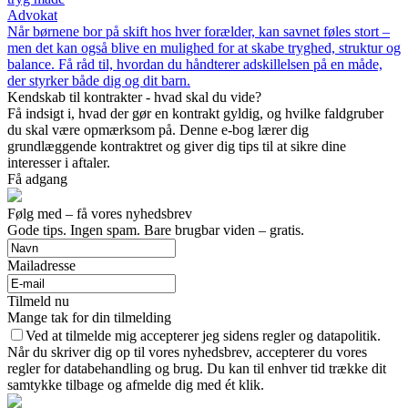
Advokat
Når børnene bor på skift hos hver forælder, kan savnet føles stort –
men det kan også blive en mulighed for at skabe tryghed, struktur og
balance. Få råd til, hvordan du håndterer adskillelsen på en måde,
der styrker både dig og dit barn.
Kendskab til kontrakter - hvad skal du vide?
Få indsigt i, hvad der gør en kontrakt gyldig, og hvilke faldgruber
du skal være opmærksom på. Denne e-bog lærer dig
grundlæggende kontraktret og giver dig tips til at sikre dine
interesser i aftaler.
Få adgang
Følg med – få vores nyhedsbrev
Gode tips. Ingen spam. Bare brugbar viden – gratis.
Mailadresse
Tilmeld nu
Mange tak for din tilmelding
Ved at tilmelde mig accepterer jeg sidens regler og datapolitik.
Når du skriver dig op til vores nyhedsbrev, accepterer du vores
regler for databehandling og brug. Du kan til enhver tid trække dit
samtykke tilbage og afmelde dig med ét klik.