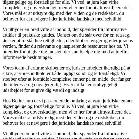
tilgængelige og forståelige for alle. Vi ved, at jura kan virke
komplekst og uoverskueligt, men vi er her for at afmystificere det.
Vores mål er at udstyre dig med den viden og de redskaber, du
behøver for at navigere i det juridiske landskab med selvtillid.
Vi tilbyder en bred vifte af indhold, der spænder fra informative
artikler til praktiske guides. Uanset om du står over for en retssag,
ønsker at forstå dine rettigheder, eller blot er nysgerrig efter juraens
verden, finder du relevante og inspirerende ressourcer hos os. Vi
brænder for at give dig indsigt, der kan hjælpe dig med at træffe
informerede beslutninger.
Vores team af erfarne skribenter og jurister arbejder ihærdigt på at
sikre, at vores indhold er både fagligt solidt og letforståeligt. Vi
stræber efter at formidle komplekse emner på en måde, der fanger
din interesse og engagerer dig. Hver artikel er omhyggeligt
udarbejdet for at give dig værdi og indsigt.
Hos Bedre Jura er vi passionerede omkring at gøre juridiske emner
tilgængelige og forståelige for alle. Vi ved, at jura kan virke
komplekst og uoverskueligt, men vi er her for at afmystificere det.
Vores mål er at udstyre dig med den viden og de redskaber, du
behøver for at navigere i det juridiske landskab med selvtillid.
Vi tilbyder en bred vifte af indhold, der spænder fra informative