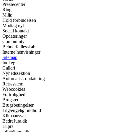
Pressecenter
Ring
Miljø
Hold forbindelsen
Modtag nyt
Social kontakt
Opdateringer
Community
Beboerfællesskab
Interne henvisninger
Sitemap
Indlæg
Galleri
Nyhedssektion
Automatisk opdatering
Retssystem
Webcookies
Fortrolighed
Brugsret
Brugsbetingelser
Tilgængeligt indhold
Klimaansvar
BedreJura.dk
Lupra
info@lupra.dk