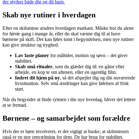
der styrker både dig og dit barn.
Skab nye rutiner i hverdagen
Efter en skilsmisse ændres hverdagen markant. Måske bor du alene
for første gang i mange år, eller du skal vænne dig til at have
børnene på skift. Det kan føles tomt i begyndelsen, men nye rutiner
kan give struktur og tryghed.
Lav faste planer
for måltider, motion og søvn – det giver
stabilitet.
Skab små ritualer
, som du glæder dig til: en gåtur efter
arbejde, en kop te om aftenen, eller en ugentlig film.
Indret dit hjem på ny
, så det afspejler dig og din nuværende
livssituation. Selv små ændringer kan give følelsen af frisk
start.
Når du begynder at finde rytmen i din nye hverdag, bliver det lettere
at se fremad.
Børnene – og samarbejdet som forældre
Hvis der er børn involveret, er det vigtigt at huske, at skilsmissen
også er en stor omvæltning for dem. De har brug for stabilitet,