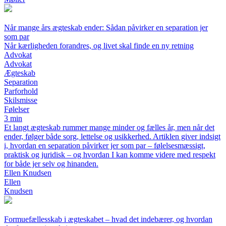
Når mange års ægteskab ender: Sådan påvirker en separation jer
som par
Når kærligheden forandres, og livet skal finde en ny retning
Advokat
Advokat
Ægteskab
Separation
Parforhold
Skilsmisse
Følelser
3 min
Et langt ægteskab rummer mange minder og fælles år, men når det
ender, følger både sorg, lettelse og usikkerhed. Artiklen giver indsigt
i, hvordan en separation påvirker jer som par – følelsesmæssigt,
praktisk og juridisk – og hvordan I kan komme videre med respekt
for både jer selv og hinanden.
Ellen Knudsen
Ellen
Knudsen
Formuefællesskab i ægteskabet – hvad det indebærer, og hvordan