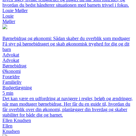
hvordan du bedst håndterer situationen med barnets trivsel i fokus.
Louie Møller
Louie
Møller
Børnebidrag og økonomi: Sådan skaber du overblik som modtager
Få styr på børnebidraget og skab økonomisk tryghed for dig og dit
barn
Advokat
Advokat
Børnebidrag
Økonomi
Forældre
Familieliv
Budgetlægning
5 min
Det kan være en udfordring at navigere i regler, beløb og ændringer,
når man modtager børnebidrag. Her får du en guide til, hvordan du
får overblik over din økonomi, planlægger din hverdag og skaber
stabilitet for både dig og barnet.
Ellen Knudsen
Ellen
Knudsen