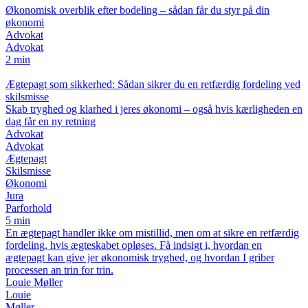
Økonomisk overblik efter bodeling – sådan får du styr på din
økonomi
Advokat
Advokat
2 min
Ægtepagt som sikkerhed: Sådan sikrer du en retfærdig fordeling ved
skilsmisse
Skab tryghed og klarhed i jeres økonomi – også hvis kærligheden en
dag får en ny retning
Advokat
Advokat
Ægtepagt
Skilsmisse
Økonomi
Jura
Parforhold
5 min
En ægtepagt handler ikke om mistillid, men om at sikre en retfærdig
fordeling, hvis ægteskabet opløses. Få indsigt i, hvordan en
ægtepagt kan give jer økonomisk tryghed, og hvordan I griber
processen an trin for trin.
Louie Møller
Louie
Møller