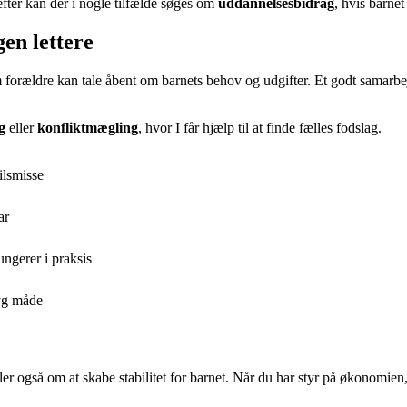
efter kan der i nogle tilfælde søges om
uddannelsesbidrag
, hvis barne
en lettere
orældre kan tale åbent om barnets behov og udgifter. Et godt samarbejde
g
eller
konfliktmægling
, hvor I får hjælp til at finde fælles fodslag.
ilsmisse
ar
ngerer i praksis
ryg måde
også om at skabe stabilitet for barnet. Når du har styr på økonomien, g