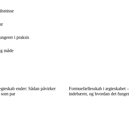
ilsmisse
ar
ngerer i praksis
ryg måde
gteskab ender: Sådan påvirker
Formuefællesskab i ægteskabet –
r som par
indebærer, og hvordan det fungere