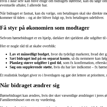
Hvis I ikke selv kan blive enige om bidragets størrelse, kan du søge o
eventuelle aftaler, I allerede har.
Når bidraget er fastsat, kan du vælge, om betalingen skal ske direkte m
kommer til tiden – og at der bliver fulgt op, hvis betalingen udebliver.
Få styr på økonomien som modtager
Selvom børnebidraget er en hjælp, dækker det sjældent alle udgifter til 
Her er nogle råd til at skabe overblik:
Lav et månedligt budget
, hvor du tydeligt markerer, hvad der går
Sæt bidraget ind på en separat konto
, så du nemmere kan føl
Planlæg større udgifter i god tid
, som fx konfirmation, efterskol
Søg om supplerende støtte
, hvis du har lav indkomst – fx børne
Et realistisk budget giver ro i hverdagen og gør det lettere at prioritere,
Når bidraget ændrer sig
Børnebidraget kan ændres, hvis der sker væsentlige ændringer i jeres øko
Familieretshuset om en ny vurdering.