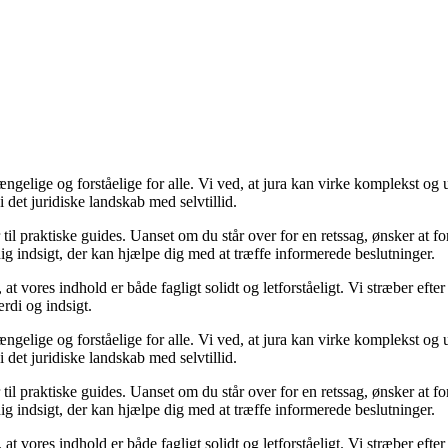
gelige og forståelige for alle. Vi ved, at jura kan virke komplekst og uo
 det juridiske landskab med selvtillid.
til praktiske guides. Uanset om du står over for en retssag, ønsker at fors
ig indsigt, der kan hjælpe dig med at træffe informerede beslutninger.
e, at vores indhold er både fagligt solidt og letforståeligt. Vi stræber e
rdi og indsigt.
gelige og forståelige for alle. Vi ved, at jura kan virke komplekst og uo
 det juridiske landskab med selvtillid.
til praktiske guides. Uanset om du står over for en retssag, ønsker at fors
ig indsigt, der kan hjælpe dig med at træffe informerede beslutninger.
e, at vores indhold er både fagligt solidt og letforståeligt. Vi stræber e