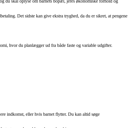
, og du skal oplyse om barnets bopæl, jeres økonomiske forhold og
etaling. Det sidste kan give ekstra tryghed, da du er sikret, at pengene
nomi, hvor du planlægger ud fra både faste og variable udgifter.
re indkomst, eller hvis barnet flytter. Du kan altid søge