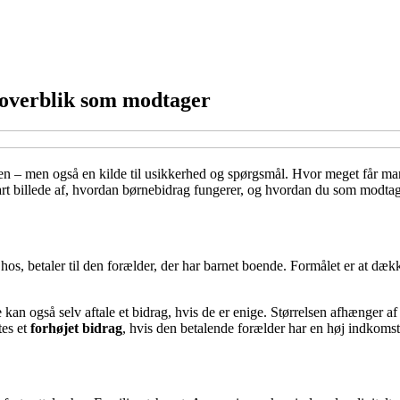
 overblik som modtager
n – men også en kilde til usikkerhed og spørgsmål. Hvor meget får ma
lart billede af, hvordan børnebidrag fungerer, og hvordan du som modt
s, betaler til den forælder, der har barnet boende. Formålet er at dække
an også selv aftale et bidrag, hvis de er enige. Størrelsen afhænger af
tes et
forhøjet bidrag
, hvis den betalende forælder har en høj indkomst