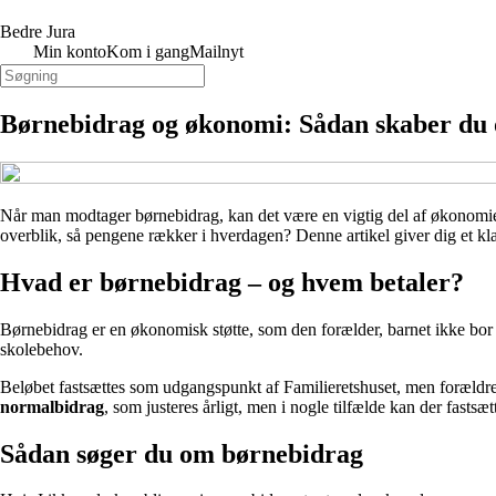
Bedre Jura
Min konto
Kom i gang
Mailnyt
Børnebidrag og økonomi: Sådan skaber du
Når man modtager børnebidrag, kan det være en vigtig del af økonomie
overblik, så pengene rækker i hverdagen? Denne artikel giver dig et k
Hvad er børnebidrag – og hvem betaler?
Børnebidrag er en økonomisk støtte, som den forælder, barnet ikke bor ho
skolebehov.
Beløbet fastsættes som udgangspunkt af Familieretshuset, men forældre k
normalbidrag
, som justeres årligt, men i nogle tilfælde kan der fastsæt
Sådan søger du om børnebidrag