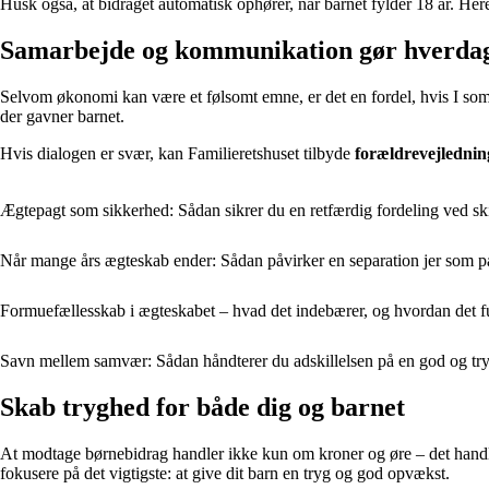
Husk også, at bidraget automatisk ophører, når barnet fylder 18 år. Her
Samarbejde og kommunikation gør hverdag
Selvom økonomi kan være et følsomt emne, er det en fordel, hvis I som f
der gavner barnet.
Hvis dialogen er svær, kan Familieretshuset tilbyde
forældrevejlednin
Ægtepagt som sikkerhed: Sådan sikrer du en retfærdig fordeling ved sk
Når mange års ægteskab ender: Sådan påvirker en separation jer som p
Formuefællesskab i ægteskabet – hvad det indebærer, og hvordan det fu
Savn mellem samvær: Sådan håndterer du adskillelsen på en god og t
Skab tryghed for både dig og barnet
At modtage børnebidrag handler ikke kun om kroner og øre – det handler 
fokusere på det vigtigste: at give dit barn en tryg og god opvækst.