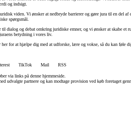
rdi og indsigt.
 juridisk viden. Vi ønsker at nedbryde barrierer og gøre jura til en del a
idiske spørgsmål.
drer til dialog og debat omkring juridiske emner, og vi ønsker at skabe e
juraens betydning i vores liv.
r her for at hjælpe dig med at udforske, lære og vokse, så du kan føle d
terest
TikTok
Mail
RSS
 køber via links på denne hjemmeside.
med udvalgte partnere og kan modtage provision ved køb foretaget gennem