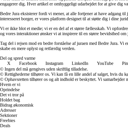
engagerer dig. Hver artikel er omhyggeligt udarbejdet for at give dig væ
Bedre Jura eksisterer fordi vi mener, at alle fortjener at have adgang til
interesseret borger, er vores platform designet til at støtte dig i dine jur
Vi er ikke blot et medie; vi er en del af et større fællesskab. Vi opfor
og vores interaktioner ønsker vi at inspirere til en større bevidsthed om 
Tag del i rejsen mod en bedre forståelse af juraen med Bedre Jura. Vi e
skabe en mere oplyst og retfærdig verden.
Del og spred varme
X
Facebook
Instagram
LinkedIn
YouTube
Pin
© Ingen del må gengives uden skriftlig tilladelse.
© Rettighederne tilhører os. Vi kan få en lille andel af salget, hvis du
© Ophavsretten tilhører os og alt indhold er beskyttet. Vi samarbejder 
Hvem er vi
Oprindelse
Det vi tror på
Holdet bag
Bidrag økonomisk
Adresser
Sektioner
Freebies
Deals