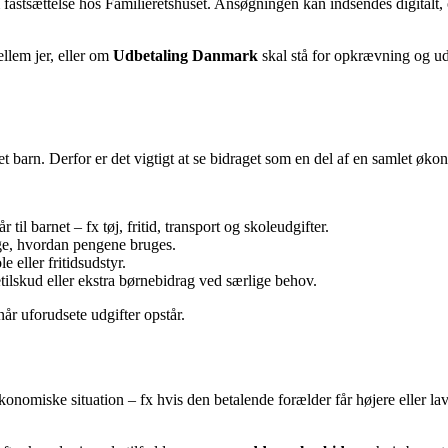
m fastsættelse hos Familieretshuset. Ansøgningen kan indsendes digitalt
ellem jer, eller om
Udbetaling Danmark
skal stå for opkrævning og udb
et barn. Derfor er det vigtigt at se bidraget som en del af en samlet øko
 til barnet – fx tøj, fritid, transport og skoleudgifter.
ge, hvordan pengene bruges.
e eller fritidsudstyr.
tilskud eller ekstra børnebidrag ved særlige behov.
 når uforudsete udgifter opstår.
nomiske situation – fx hvis den betalende forælder får højere eller lave