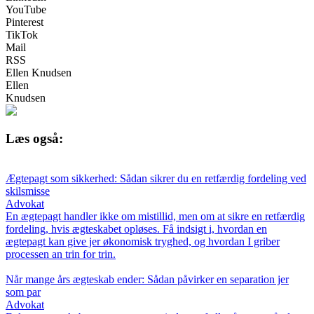
YouTube
Pinterest
TikTok
Mail
RSS
Ellen Knudsen
Ellen
Knudsen
Læs også:
Ægtepagt som sikkerhed: Sådan sikrer du en retfærdig fordeling ved
skilsmisse
Advokat
En ægtepagt handler ikke om mistillid, men om at sikre en retfærdig
fordeling, hvis ægteskabet opløses. Få indsigt i, hvordan en
ægtepagt kan give jer økonomisk tryghed, og hvordan I griber
processen an trin for trin.
Når mange års ægteskab ender: Sådan påvirker en separation jer
som par
Advokat