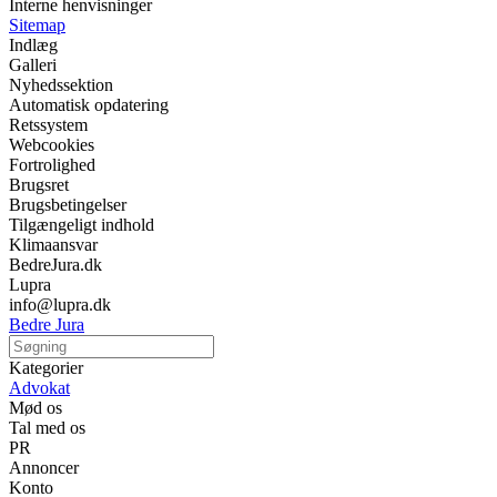
Interne henvisninger
Sitemap
Indlæg
Galleri
Nyhedssektion
Automatisk opdatering
Retssystem
Webcookies
Fortrolighed
Brugsret
Brugsbetingelser
Tilgængeligt indhold
Klimaansvar
BedreJura.dk
Lupra
info@lupra.dk
Bedre Jura
Kategorier
Advokat
Mød os
Tal med os
PR
Annoncer
Konto