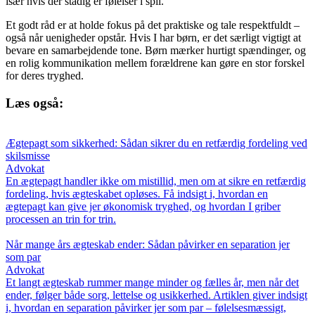
især hvis der stadig er følelser i spil.
Et godt råd er at holde fokus på det praktiske og tale respektfuldt –
også når uenigheder opstår. Hvis I har børn, er det særligt vigtigt at
bevare en samarbejdende tone. Børn mærker hurtigt spændinger, og
en rolig kommunikation mellem forældrene kan gøre en stor forskel
for deres tryghed.
Læs også:
Ægtepagt som sikkerhed: Sådan sikrer du en retfærdig fordeling ved
skilsmisse
Advokat
En ægtepagt handler ikke om mistillid, men om at sikre en retfærdig
fordeling, hvis ægteskabet opløses. Få indsigt i, hvordan en
ægtepagt kan give jer økonomisk tryghed, og hvordan I griber
processen an trin for trin.
Når mange års ægteskab ender: Sådan påvirker en separation jer
som par
Advokat
Et langt ægteskab rummer mange minder og fælles år, men når det
ender, følger både sorg, lettelse og usikkerhed. Artiklen giver indsigt
i, hvordan en separation påvirker jer som par – følelsesmæssigt,