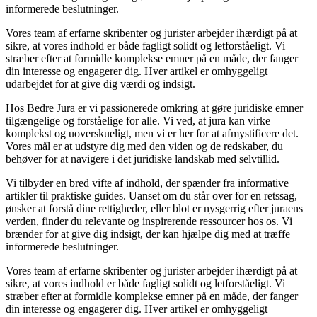
informerede beslutninger.
Vores team af erfarne skribenter og jurister arbejder ihærdigt på at
sikre, at vores indhold er både fagligt solidt og letforståeligt. Vi
stræber efter at formidle komplekse emner på en måde, der fanger
din interesse og engagerer dig. Hver artikel er omhyggeligt
udarbejdet for at give dig værdi og indsigt.
Hos Bedre Jura er vi passionerede omkring at gøre juridiske emner
tilgængelige og forståelige for alle. Vi ved, at jura kan virke
komplekst og uoverskueligt, men vi er her for at afmystificere det.
Vores mål er at udstyre dig med den viden og de redskaber, du
behøver for at navigere i det juridiske landskab med selvtillid.
Vi tilbyder en bred vifte af indhold, der spænder fra informative
artikler til praktiske guides. Uanset om du står over for en retssag,
ønsker at forstå dine rettigheder, eller blot er nysgerrig efter juraens
verden, finder du relevante og inspirerende ressourcer hos os. Vi
brænder for at give dig indsigt, der kan hjælpe dig med at træffe
informerede beslutninger.
Vores team af erfarne skribenter og jurister arbejder ihærdigt på at
sikre, at vores indhold er både fagligt solidt og letforståeligt. Vi
stræber efter at formidle komplekse emner på en måde, der fanger
din interesse og engagerer dig. Hver artikel er omhyggeligt