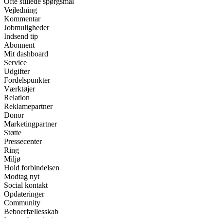
Ofte stillede spørgsmål
Vejledning
Kommentar
Jobmuligheder
Indsend tip
Abonnent
Mit dashboard
Service
Udgifter
Fordelspunkter
Værktøjer
Relation
Reklamepartner
Donor
Marketingpartner
Støtte
Pressecenter
Ring
Miljø
Hold forbindelsen
Modtag nyt
Social kontakt
Opdateringer
Community
Beboerfællesskab