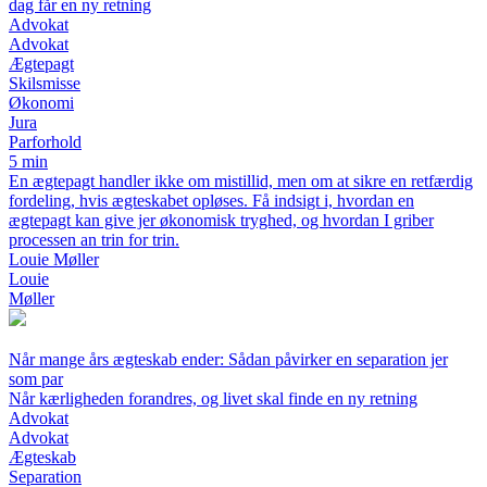
dag får en ny retning
Advokat
Advokat
Ægtepagt
Skilsmisse
Økonomi
Jura
Parforhold
5 min
En ægtepagt handler ikke om mistillid, men om at sikre en retfærdig
fordeling, hvis ægteskabet opløses. Få indsigt i, hvordan en
ægtepagt kan give jer økonomisk tryghed, og hvordan I griber
processen an trin for trin.
Louie Møller
Louie
Møller
Når mange års ægteskab ender: Sådan påvirker en separation jer
som par
Når kærligheden forandres, og livet skal finde en ny retning
Advokat
Advokat
Ægteskab
Separation