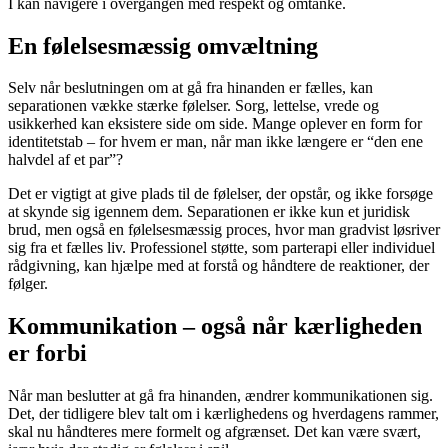
I kan navigere i overgangen med respekt og omtanke.
En følelsesmæssig omvæltning
Selv når beslutningen om at gå fra hinanden er fælles, kan
separationen vække stærke følelser. Sorg, lettelse, vrede og
usikkerhed kan eksistere side om side. Mange oplever en form for
identitetstab – for hvem er man, når man ikke længere er “den ene
halvdel af et par”?
Det er vigtigt at give plads til de følelser, der opstår, og ikke forsøge
at skynde sig igennem dem. Separationen er ikke kun et juridisk
brud, men også en følelsesmæssig proces, hvor man gradvist løsriver
sig fra et fælles liv. Professionel støtte, som parterapi eller individuel
rådgivning, kan hjælpe med at forstå og håndtere de reaktioner, der
følger.
Kommunikation – også når kærligheden
er forbi
Når man beslutter at gå fra hinanden, ændrer kommunikationen sig.
Det, der tidligere blev talt om i kærlighedens og hverdagens rammer,
skal nu håndteres mere formelt og afgrænset. Det kan være svært,