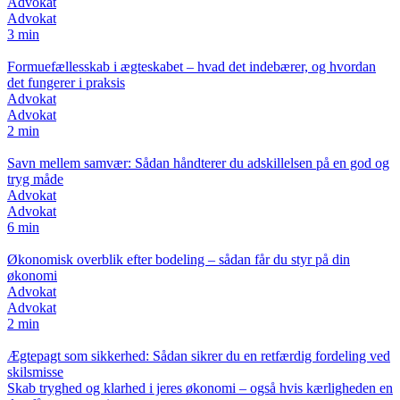
Advokat
Advokat
3 min
Formuefællesskab i ægteskabet – hvad det indebærer, og hvordan
det fungerer i praksis
Advokat
Advokat
2 min
Savn mellem samvær: Sådan håndterer du adskillelsen på en god og
tryg måde
Advokat
Advokat
6 min
Økonomisk overblik efter bodeling – sådan får du styr på din
økonomi
Advokat
Advokat
2 min
Ægtepagt som sikkerhed: Sådan sikrer du en retfærdig fordeling ved
skilsmisse
Skab tryghed og klarhed i jeres økonomi – også hvis kærligheden en