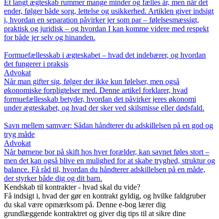
Et langt ægteskab rummer mange minder og fælles år, men når det
ender, følger både sorg, lettelse og usikkerhed. Artiklen giver indsigt
i, hvordan en separation påvirker jer som par – følelsesmæssigt,
praktisk og juridisk – og hvordan I kan komme videre med respekt
for både jer selv og hinanden.
Formuefællesskab i ægteskabet – hvad det indebærer, og hvordan
det fungerer i praksis
Advokat
Når man gifter sig, følger der ikke kun følelser, men også
økonomiske forpligtelser med. Denne artikel forklarer, hvad
formuefællesskab betyder, hvordan det påvirker jeres økonomi
under ægteskabet, og hvad der sker ved skilsmisse eller dødsfald.
Savn mellem samvær: Sådan håndterer du adskillelsen på en god og
tryg måde
Advokat
Når børnene bor på skift hos hver forælder, kan savnet føles stort –
men det kan også blive en mulighed for at skabe tryghed, struktur og
balance. Få råd til, hvordan du håndterer adskillelsen på en måde,
der styrker både dig og dit barn.
Kendskab til kontrakter - hvad skal du vide?
Få indsigt i, hvad der gør en kontrakt gyldig, og hvilke faldgruber
du skal være opmærksom på. Denne e-bog lærer dig
grundlæggende kontraktret og giver dig tips til at sikre dine