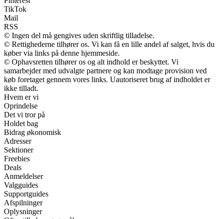
Pinterest
TikTok
Mail
RSS
© Ingen del må gengives uden skriftlig tilladelse.
© Rettighederne tilhører os. Vi kan få en lille andel af salget, hvis du
køber via links på denne hjemmeside.
© Ophavsretten tilhører os og alt indhold er beskyttet. Vi
samarbejder med udvalgte partnere og kan modtage provision ved
køb foretaget gennem vores links. Uautoriseret brug af indholdet er
ikke tilladt.
Hvem er vi
Oprindelse
Det vi tror på
Holdet bag
Bidrag økonomisk
Adresser
Sektioner
Freebies
Deals
Anmeldelser
Valgguides
Supportguides
Afspilninger
Oplysninger