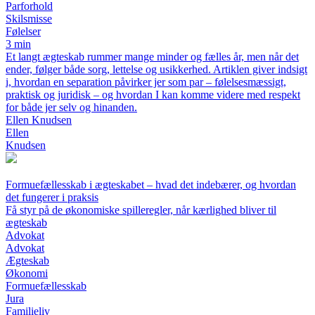
Parforhold
Skilsmisse
Følelser
3 min
Et langt ægteskab rummer mange minder og fælles år, men når det
ender, følger både sorg, lettelse og usikkerhed. Artiklen giver indsigt
i, hvordan en separation påvirker jer som par – følelsesmæssigt,
praktisk og juridisk – og hvordan I kan komme videre med respekt
for både jer selv og hinanden.
Ellen Knudsen
Ellen
Knudsen
Formuefællesskab i ægteskabet – hvad det indebærer, og hvordan
det fungerer i praksis
Få styr på de økonomiske spilleregler, når kærlighed bliver til
ægteskab
Advokat
Advokat
Ægteskab
Økonomi
Formuefællesskab
Jura
Familieliv