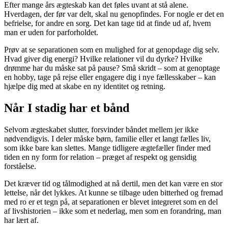
Efter mange års ægteskab kan det føles uvant at stå alene.
Hverdagen, der før var delt, skal nu genopfindes. For nogle er det en
befrielse, for andre en sorg. Det kan tage tid at finde ud af, hvem
man er uden for parforholdet.
Prøv at se separationen som en mulighed for at genopdage dig selv.
Hvad giver dig energi? Hvilke relationer vil du dyrke? Hvilke
drømme har du måske sat på pause? Små skridt – som at genoptage
en hobby, tage på rejse eller engagere dig i nye fællesskaber – kan
hjælpe dig med at skabe en ny identitet og retning.
Når I stadig har et bånd
Selvom ægteskabet slutter, forsvinder båndet mellem jer ikke
nødvendigvis. I deler måske børn, familie eller et langt fælles liv,
som ikke bare kan slettes. Mange tidligere ægtefæller finder med
tiden en ny form for relation – præget af respekt og gensidig
forståelse.
Det kræver tid og tålmodighed at nå dertil, men det kan være en stor
lettelse, når det lykkes. At kunne se tilbage uden bitterhed og fremad
med ro er et tegn på, at separationen er blevet integreret som en del
af livshistorien – ikke som et nederlag, men som en forandring, man
har lært af.