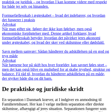
praktisk og juridisk – og hvordan I kan komme videre med respekt
for både jer selv og hinanden.
Formuefællesskab i ægteskabet – hvad det indebærer, og hvordan
det fungerer i praksis
Advokat
Når man gifter sig, følger der ikke kun følelser, men også
økonomiske forpligtelser med. Denne artikel forklarer, hvad
formuefællesskab betyder, hvordan det påvirker jeres økonomi
under ægteskabet, og hvad der sker ved skilsmisse eller dødsfald.
Savn mellem samvær: Sådan håndterer du adskillelsen på en god og
tryg måde
Advokat
Når børnene bor på skift hos hver forælder, kan savnet føles stort –
men det kan også blive en mulighed for at skabe tryghed, struktur og
balance. Få råd til, hvordan du håndterer adskillelsen på en måde,
der styrker både dig og dit barn.
De praktiske og juridiske skridt
En separation i Danmark kræver, at I indgiver en anmodning til
Familieretshuset. Her kan I vælge mellem separation eller direkte
skilsmisse, afhængigt af jeres situation. Separationen fungerer som