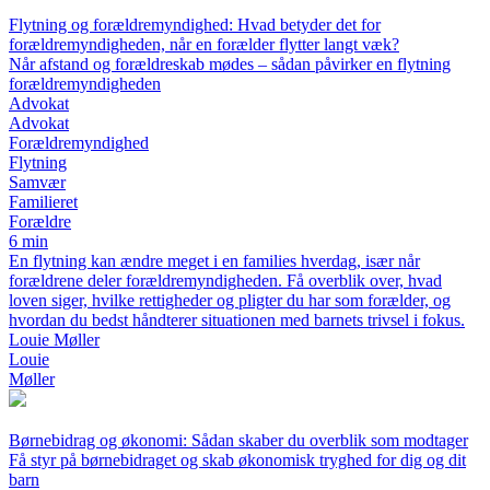
Flytning og forældremyndighed: Hvad betyder det for
forældremyndigheden, når en forælder flytter langt væk?
Når afstand og forældreskab mødes – sådan påvirker en flytning
forældremyndigheden
Advokat
Advokat
Forældremyndighed
Flytning
Samvær
Familieret
Forældre
6 min
En flytning kan ændre meget i en families hverdag, især når
forældrene deler forældremyndigheden. Få overblik over, hvad
loven siger, hvilke rettigheder og pligter du har som forælder, og
hvordan du bedst håndterer situationen med barnets trivsel i fokus.
Louie Møller
Louie
Møller
Børnebidrag og økonomi: Sådan skaber du overblik som modtager
Få styr på børnebidraget og skab økonomisk tryghed for dig og dit
barn