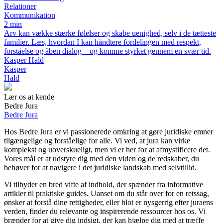
Relationer
Kommunikation
2 min
Arv kan vække stærke følelser og skabe uenighed, selv i de tætteste
familier. Læs, hvordan I kan håndtere fordelingen med respekt,
forståelse og åben dialog – og komme styrket gennem en svær tid.
Kasper Hald
Kasper
Hald
Lær os at kende
Bedre Jura
Bedre Jura
Hos Bedre Jura er vi passionerede omkring at gøre juridiske emner
tilgængelige og forståelige for alle. Vi ved, at jura kan virke
komplekst og uoverskueligt, men vi er her for at afmystificere det.
Vores mål er at udstyre dig med den viden og de redskaber, du
behøver for at navigere i det juridiske landskab med selvtillid.
Vi tilbyder en bred vifte af indhold, der spænder fra informative
artikler til praktiske guides. Uanset om du står over for en retssag,
ønsker at forstå dine rettigheder, eller blot er nysgerrig efter juraens
verden, finder du relevante og inspirerende ressourcer hos os. Vi
brænder for at give dig indsigt, der kan hjælpe dig med at træffe