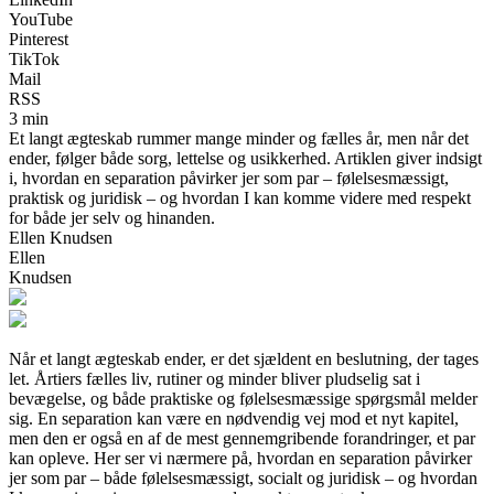
YouTube
Pinterest
TikTok
Mail
RSS
3 min
Et langt ægteskab rummer mange minder og fælles år, men når det
ender, følger både sorg, lettelse og usikkerhed. Artiklen giver indsigt
i, hvordan en separation påvirker jer som par – følelsesmæssigt,
praktisk og juridisk – og hvordan I kan komme videre med respekt
for både jer selv og hinanden.
Ellen Knudsen
Ellen
Knudsen
Når et langt ægteskab ender, er det sjældent en beslutning, der tages
let. Årtiers fælles liv, rutiner og minder bliver pludselig sat i
bevægelse, og både praktiske og følelsesmæssige spørgsmål melder
sig. En separation kan være en nødvendig vej mod et nyt kapitel,
men den er også en af de mest gennemgribende forandringer, et par
kan opleve. Her ser vi nærmere på, hvordan en separation påvirker
jer som par – både følelsesmæssigt, socialt og juridisk – og hvordan