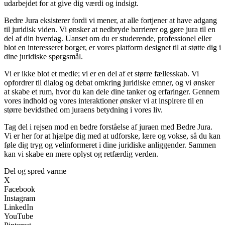
udarbejdet for at give dig værdi og indsigt.
Bedre Jura eksisterer fordi vi mener, at alle fortjener at have adgang
til juridisk viden. Vi ønsker at nedbryde barrierer og gøre jura til en
del af din hverdag. Uanset om du er studerende, professionel eller
blot en interesseret borger, er vores platform designet til at støtte dig i
dine juridiske spørgsmål.
Vi er ikke blot et medie; vi er en del af et større fællesskab. Vi
opfordrer til dialog og debat omkring juridiske emner, og vi ønsker
at skabe et rum, hvor du kan dele dine tanker og erfaringer. Gennem
vores indhold og vores interaktioner ønsker vi at inspirere til en
større bevidsthed om juraens betydning i vores liv.
Tag del i rejsen mod en bedre forståelse af juraen med Bedre Jura.
Vi er her for at hjælpe dig med at udforske, lære og vokse, så du kan
føle dig tryg og velinformeret i dine juridiske anliggender. Sammen
kan vi skabe en mere oplyst og retfærdig verden.
Del og spred varme
X
Facebook
Instagram
LinkedIn
YouTube