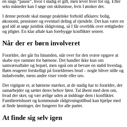
en slags “pause”, hvor I stadig er gift, men lever hver for sig. Efter
seks måneder kan I søge om skilsmisse, hvis I ønsker det.
I denne periode skal mange praktiske forhold afklares: bolig,
økonomi, pensioner og eventuel deling af ejendele. Det kan være en
god idé at søge juridisk rådgivning, så I får overblik over rettigheder
og pligter. En klar aftale kan forebygge konflikter senere.
Når der er børn involveret
Forældre, der går fra hinanden, står over for den svære opgave at
skabe nye rammer for børnene. Det handler ikke kun om
samværsaftaler og bopæl, men også om at bevare en stabil hverdag.
Børn reagerer forskelligt på forældrenes brud – nogle bliver stille og
indadvendte, mens andre viser vrede eller uro.
Det vigtigste er, at børnene mærker, at de stadig har to forældre, der
samarbejder og sætter deres behov først. Tal åbent med dem om,
hvad der sker, og vær ærlige uden at inddrage dem i konflikter.
Familieretshuset og kommunale rådgivningstilbud kan hjælpe med
at finde løsninger, der fungerer for alle parter.
At finde sig selv igen