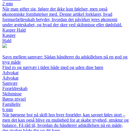
2 min
Når man gifter sig, følger der ikke kun følelser, men også
økonomiske forpligtelser med. Denne artikel forklarer, hvad
formuefællesskab betyder, hvordan det påvirker jeres økonomi
under ægteskabet, og hvad der sker ved skilsmisse eller dødsfald.
Kasper Hald
Kasper
Hald
Savn mellem samvær: Sådan håndterer du adskillelsen på en god og
tryg måde
Find ro og nærvær i tiden både med og uden dine børn
Advokat
Advokat
Samvær
Forældreskab
Skilsmisse
Børns trivsel
Familieliv
6 min
Når børnene bor på skift hos hver forælder, kan savnet føles stort –
men det kan også blive en mulighed for at skabe tryghed, struktur og
balance. Få råd til, hvordan du håndterer adskillelsen på en måde,
der styrker både dig og dit barn.