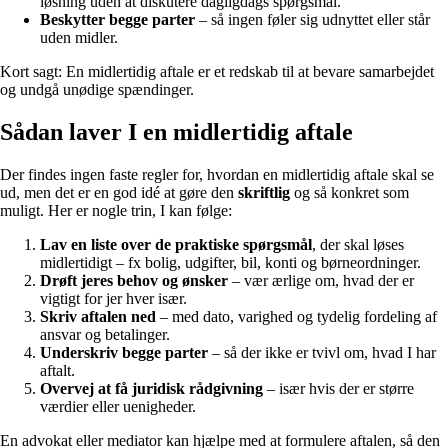
løsning uden at diskutere dagligdags spørgsmål.
Beskytter begge parter
– så ingen føler sig udnyttet eller står
uden midler.
Kort sagt: En midlertidig aftale er et redskab til at bevare samarbejdet
og undgå unødige spændinger.
Sådan laver I en midlertidig aftale
Der findes ingen faste regler for, hvordan en midlertidig aftale skal se
ud, men det er en god idé at gøre den
skriftlig
og så konkret som
muligt. Her er nogle trin, I kan følge:
Lav en liste over de praktiske spørgsmål
, der skal løses
midlertidigt – fx bolig, udgifter, bil, konti og børneordninger.
Drøft jeres behov og ønsker
– vær ærlige om, hvad der er
vigtigt for jer hver især.
Skriv aftalen ned
– med dato, varighed og tydelig fordeling af
ansvar og betalinger.
Underskriv begge parter
– så der ikke er tvivl om, hvad I har
aftalt.
Overvej at få juridisk rådgivning
– især hvis der er større
værdier eller uenigheder.
En advokat eller mediator kan hjælpe med at formulere aftalen, så den