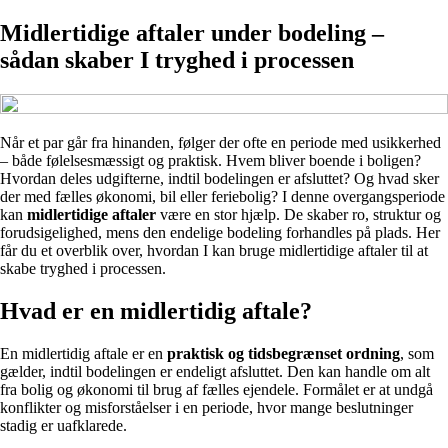
Midlertidige aftaler under bodeling –
sådan skaber I tryghed i processen
Når et par går fra hinanden, følger der ofte en periode med usikkerhed
– både følelsesmæssigt og praktisk. Hvem bliver boende i boligen?
Hvordan deles udgifterne, indtil bodelingen er afsluttet? Og hvad sker
der med fælles økonomi, bil eller feriebolig? I denne overgangsperiode
kan
midlertidige aftaler
være en stor hjælp. De skaber ro, struktur og
forudsigelighed, mens den endelige bodeling forhandles på plads. Her
får du et overblik over, hvordan I kan bruge midlertidige aftaler til at
skabe tryghed i processen.
Hvad er en midlertidig aftale?
En midlertidig aftale er en
praktisk og tidsbegrænset ordning
, som
gælder, indtil bodelingen er endeligt afsluttet. Den kan handle om alt
fra bolig og økonomi til brug af fælles ejendele. Formålet er at undgå
konflikter og misforståelser i en periode, hvor mange beslutninger
stadig er uafklarede.