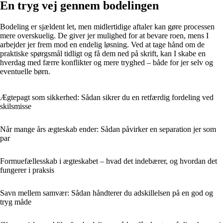
En tryg vej gennem bodelingen
Bodeling er sjældent let, men midlertidige aftaler kan gøre processen
mere overskuelig. De giver jer mulighed for at bevare roen, mens I
arbejder jer frem mod en endelig løsning. Ved at tage hånd om de
praktiske spørgsmål tidligt og få dem ned på skrift, kan I skabe en
hverdag med færre konflikter og mere tryghed – både for jer selv og
eventuelle børn.
Ægtepagt som sikkerhed: Sådan sikrer du en retfærdig fordeling ved
skilsmisse
Når mange års ægteskab ender: Sådan påvirker en separation jer som
par
Formuefællesskab i ægteskabet – hvad det indebærer, og hvordan det
fungerer i praksis
Savn mellem samvær: Sådan håndterer du adskillelsen på en god og
tryg måde