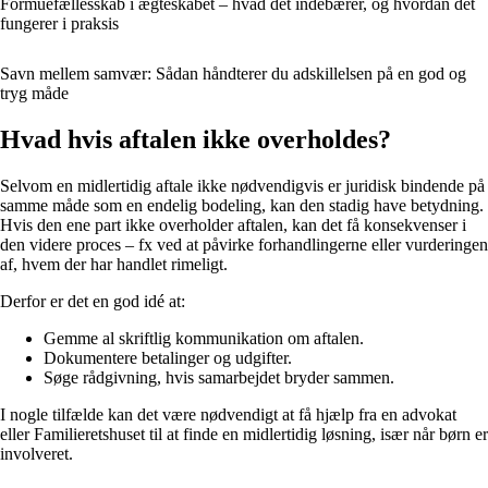
Formuefællesskab i ægteskabet – hvad det indebærer, og hvordan det
fungerer i praksis
Savn mellem samvær: Sådan håndterer du adskillelsen på en god og
tryg måde
Hvad hvis aftalen ikke overholdes?
Selvom en midlertidig aftale ikke nødvendigvis er juridisk bindende på
samme måde som en endelig bodeling, kan den stadig have betydning.
Hvis den ene part ikke overholder aftalen, kan det få konsekvenser i
den videre proces – fx ved at påvirke forhandlingerne eller vurderingen
af, hvem der har handlet rimeligt.
Derfor er det en god idé at:
Gemme al skriftlig kommunikation om aftalen.
Dokumentere betalinger og udgifter.
Søge rådgivning, hvis samarbejdet bryder sammen.
I nogle tilfælde kan det være nødvendigt at få hjælp fra en advokat
eller Familieretshuset til at finde en midlertidig løsning, især når børn er
involveret.