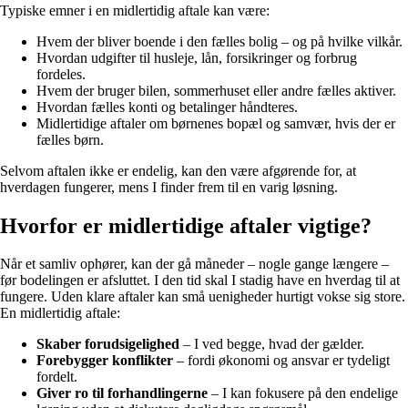
Typiske emner i en midlertidig aftale kan være:
Hvem der bliver boende i den fælles bolig – og på hvilke vilkår.
Hvordan udgifter til husleje, lån, forsikringer og forbrug
fordeles.
Hvem der bruger bilen, sommerhuset eller andre fælles aktiver.
Hvordan fælles konti og betalinger håndteres.
Midlertidige aftaler om børnenes bopæl og samvær, hvis der er
fælles børn.
Selvom aftalen ikke er endelig, kan den være afgørende for, at
hverdagen fungerer, mens I finder frem til en varig løsning.
Hvorfor er midlertidige aftaler vigtige?
Når et samliv ophører, kan der gå måneder – nogle gange længere –
før bodelingen er afsluttet. I den tid skal I stadig have en hverdag til at
fungere. Uden klare aftaler kan små uenigheder hurtigt vokse sig store.
En midlertidig aftale:
Skaber forudsigelighed
– I ved begge, hvad der gælder.
Forebygger konflikter
– fordi økonomi og ansvar er tydeligt
fordelt.
Giver ro til forhandlingerne
– I kan fokusere på den endelige