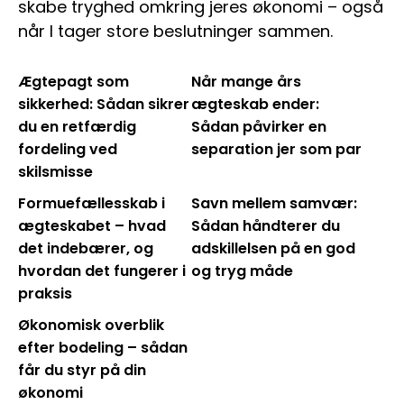
skabe tryghed omkring jeres økonomi – også
når I tager store beslutninger sammen.
Ægtepagt som
Når mange års
sikkerhed: Sådan sikrer
ægteskab ender:
du en retfærdig
Sådan påvirker en
fordeling ved
separation jer som par
skilsmisse
Formuefællesskab i
Savn mellem samvær:
ægteskabet – hvad
Sådan håndterer du
det indebærer, og
adskillelsen på en god
hvordan det fungerer i
og tryg måde
praksis
Økonomisk overblik
efter bodeling – sådan
får du styr på din
økonomi